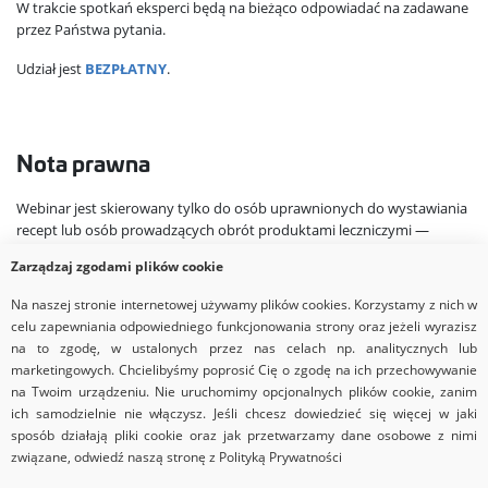
W trakcie spotkań eksperci będą na bieżąco odpowiadać na zadawane
przez Państwa pytania.
Udział jest
BEZPŁATNY
.
Nota prawna
Webinar jest skierowany tylko do osób uprawnionych do wystawiania
recept lub osób prowadzących obrót produktami leczniczymi —
podstawa prawna: Ustawa z dnia 6 września 2001 r. Prawo
Zarządzaj zgodami plików cookie
farmaceutyczne (t. j. Dz.U. z 2019 r. poz. 499).
Na naszej stronie internetowej używamy plików cookies. Korzystamy z nich w
celu zapewniania odpowiedniego funkcjonowania strony oraz jeżeli wyrazisz
na to zgodę, w ustalonych przez nas celach np. analitycznych lub
marketingowych. Chcielibyśmy poprosić Cię o zgodę na ich przechowywanie
na Twoim urządzeniu. Nie uruchomimy opcjonalnych plików cookie, zanim
ich samodzielnie nie włączysz. Jeśli chcesz dowiedzieć się więcej w jaki
sposób działają pliki cookie oraz jak przetwarzamy dane osobowe z nimi
związane, odwiedź naszą stronę z Polityką Prywatności
Copyrights © 2026 Via Medica